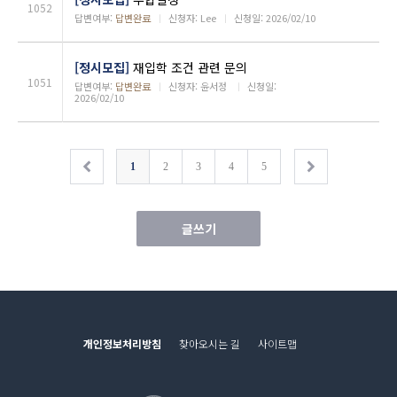
1052
답변여부:
답변완료
ㅣ
신청자: Lee
ㅣ
신청일: 2026/02/10
[정시모집]
재입학 조건 관련 문의
1051
답변여부:
답변완료
ㅣ
신청자: 윤서정
ㅣ
신청일:
2026/02/10
1
2
3
4
5
글쓰기
개인정보처리방침
찾아오시는 길
사이트맵