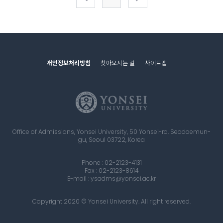
개인정보처리방침
찾아오시는 길
사이트맵
Office of Admissions, Yonsei University, 50 Yonsei-ro, Seodaemun-
gu, Seoul 03722, Korea
Phone : 02-2123-4131
Fax : 02-2123-8614
E-mail : ysadms@yonsei.ac.kr
Copyright 2020 © Yonsei University. All right reserved.