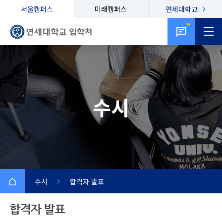
서울캠퍼스
미래캠퍼스
연세대학교
수시
수시
합격자 발표