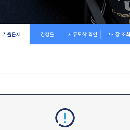
기출문제
경쟁률
서류도착 확인
고사장 조