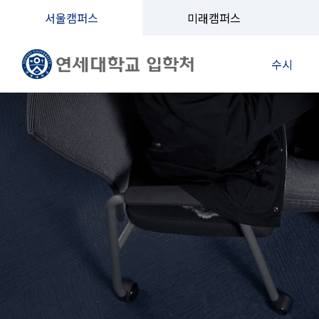
서울캠퍼스
미래캠퍼스
수시