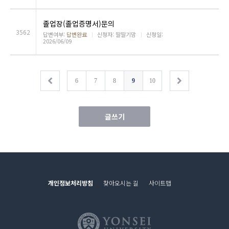
졸업장(졸업증명서)문의
3562
답변여부:
답변완료
ㅣ
신청자: 딸딸기맘
ㅣ
신청일:
2026/06/09
6
7
8
9
10
글쓰기
개인정보처리방침
찾아오시는 길
사이트맵