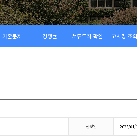
기출문제
경쟁률
서류도착 확인
고사장 조
신청일
2023/01/