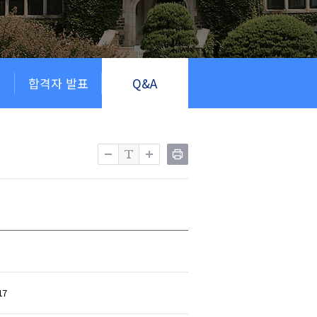
회
합격자 발표
Q&A
17