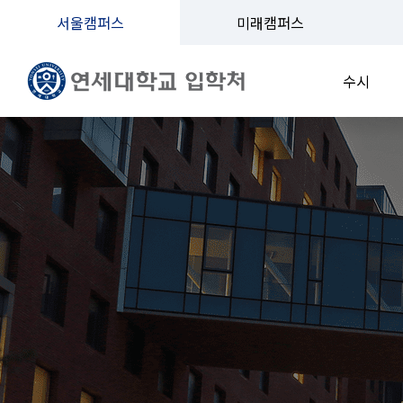
서울캠퍼스
미래캠퍼스
수시