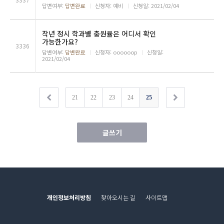
답변여부:
답변완료
ㅣ
신청자: 예비
ㅣ
신청일: 2021/02/04
작년 정시 학과별 충원율은 어디서 확인
가능한가요?
3336
답변여부:
답변완료
ㅣ
신청자: oooooop
ㅣ
신청일:
2021/02/04
21
22
23
24
25
글쓰기
개인정보처리방침
찾아오시는 길
사이트맵