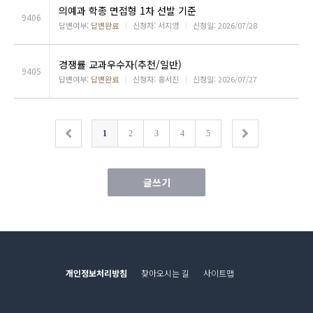
의예과 학종 면접형 1차 선발 기준
9406
답변여부:
답변완료
ㅣ
신청자: 서지영
ㅣ
신청일: 2026/07/28
경쟁률 교과우수자(추천/일반)
9405
답변여부:
답변완료
ㅣ
신청자: 홍서진
ㅣ
신청일: 2026/07/27
1
2
3
4
5
글쓰기
개인정보처리방침
찾아오시는 길
사이트맵