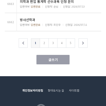
의학과 편입 통계학 선수과목 인정 문의
6663
답변여부:
답변완료
ㅣ
신청자: 손님
ㅣ
신청일: 2026/07/13
방사선학과
6662
답변여부:
답변완료
ㅣ
신청자: 최민우
ㅣ
신청일: 2026/07/11
1
2
3
4
5
글쓰기
개인정보처리방침
찾아오시는 길
사이트맵