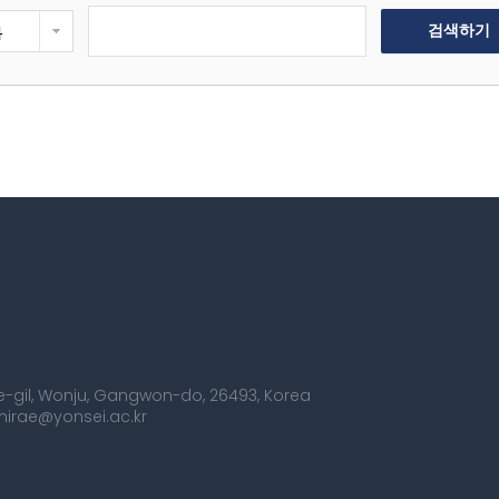
목
검색하기
dae-gil, Wonju, Gangwon-do, 26493, Korea
smirae@yonsei.ac.kr