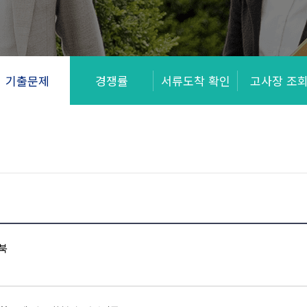
기출문제
경쟁률
서류도착 확인
고사장 조
드북