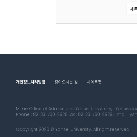
제
개인정보처리방침
찾아오시는 길
사이트맵
Mirae Office of Admissions, Yonsei University, 1 Yonsei
Phone : 82-33-760-2828
Fax : 82-33-760-2829
E-mail : y
Copyright 2020 © Yonsei University. All right reserved.