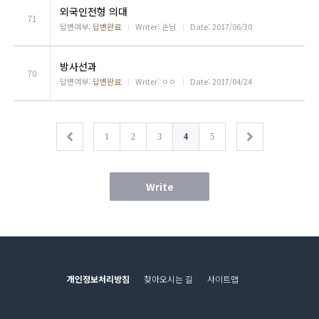
외국인전형 의대
71
답변여부:
답변완료
ㅣ
Writer: 손님
ㅣ
Date: 2017/06/30
방사선과
70
답변여부:
답변완료
ㅣ
Writer: ㅇㅇ
ㅣ
Date: 2017/04/24
1
2
3
4
5
Write
개인정보처리방침
찾아오시는 길
사이트맵