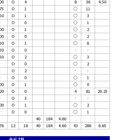
00
O
4
8
36
4.50
75
O
1
○
11
50
O
1
○
3
-
O
0
○
1
00
O
1
○
2
00
O
0
○
2
50
O
1
○
6
50
O
0
-
-
50
O
2
○
3
-
O
0
○
2
-
O
2
-
-
-
O
0
○
1
00
O
1
○
0
20
O
0
4
81
20.25
-
O
3
-
-
00
O
1
○
2
-
O
0
○
1
40
184
4.60
76
12
18
40
184
4.60
43
286
6.65
수시 2차