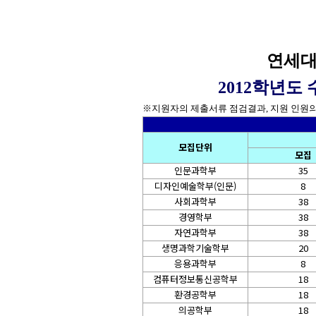
연세대
2012학년도
※지원자의 제출서류 점검결과, 지원 인원의
모집단위
모집
인문과학부
35
디자인예술학부(인문)
8
사회과학부
38
경영학부
38
자연과학부
38
생명과학기술학부
20
응용과학부
8
컴퓨터정보통신공학부
18
환경공학부
18
의공학부
18