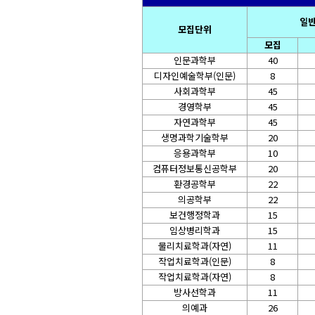
일반
모집단위
모집
인문과학부
40
디자인예술학부(인문)
8
사회과학부
45
경영학부
45
자연과학부
45
생명과학기술학부
20
응용과학부
10
컴퓨터정보통신공학부
20
환경공학부
22
의공학부
22
보건행정학과
15
임상병리학과
15
물리치료학과(자연)
11
작업치료학과(인문)
8
작업치료학과(자연)
8
방사선학과
11
의예과
26