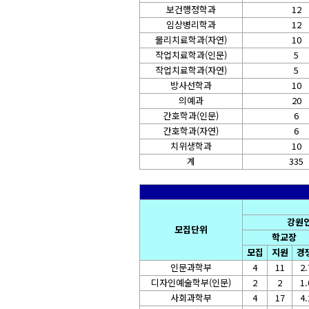
보건행정학과
12
임상병리학과
12
물리치료학과(자연)
10
작업치료학과(인문)
5
작업치료학과(자연)
5
방사선학과
10
의예과
20
간호학과(인문)
6
간호학과(자연)
6
치위생학과
10
계
335
강원
모집단위
학교장
모집
지원
경
인문과학부
4
11
2.
디자인예술학부(인문)
2
2
1.
사회과학부
4
17
4.