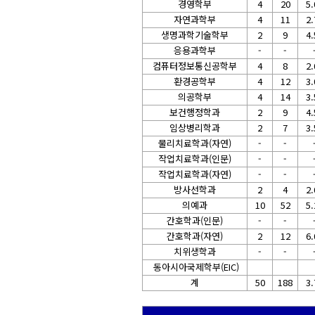
경영학부
4
20
5.
자연과학부
4
11
2.
생명과학기술학부
2
9
4.
응용과학부
-
-
컴퓨터정보통신공학부
4
8
2.
환경공학부
4
12
3.
의공학부
4
14
3.
보건행정학과
2
9
4.
임상병리학과
2
7
3.
물리치료학과(자연)
-
-
작업치료학과(인문)
-
-
작업치료학과(자연)
-
-
방사선학과
2
4
2.
의예과
10
52
5.
간호학과(인문)
-
-
간호학과(자연)
2
12
6.
치위생학과
-
-
동아시아국제학부(EIC)
계
50
188
3.