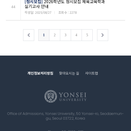
[정시모집]
2026학년도 정시모집 체육교육학과
실기고사 안내
44
작성일: 2025/08/27
ㅣ
조회수 : 2278
1
2
3
4
5
개인정보처리방침
찾아오시는 길
사이트맵
Office of Admissions, Yonsei University, 50 Yonsei-ro, Seodaemun-
gu, Seoul 03722, Korea