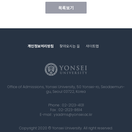
목록보기
개인정보처리방침
찾아오시는 길
사이트맵
Office of Admissions, Yonsei University, 50 Yonsei-ro, Seodaemun-
gu, Seoul 03722, Korea
Phone : 02-2123-4131
Fax : 02-2123-8614
E-mail : ysadms@yonsei.ac.kr
Copyright 2020 © Yonsei University. All right reserved.