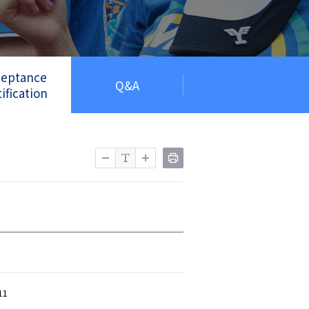
ceptance
Q&A
ification
11