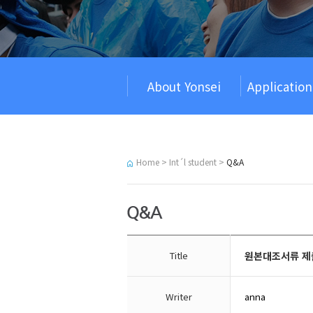
About Yonsei
Applicatio
Home > Int´l student >
Q&A
Title
원본대조서류 제
Writer
anna