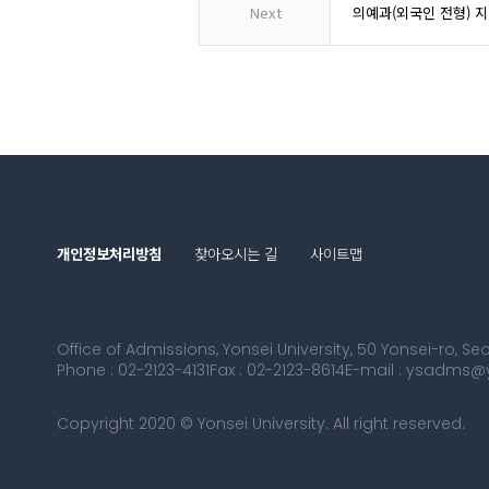
Next
의예과(외국인 전형) 
개인정보처리방침
찾아오시는 길
사이트맵
Office of Admissions, Yonsei University, 50 Yonsei-ro, 
Phone : 02-2123-4131
Fax : 02-2123-8614
E-mail : ysadms@y
Copyright 2020 © Yonsei University. All right reserved.