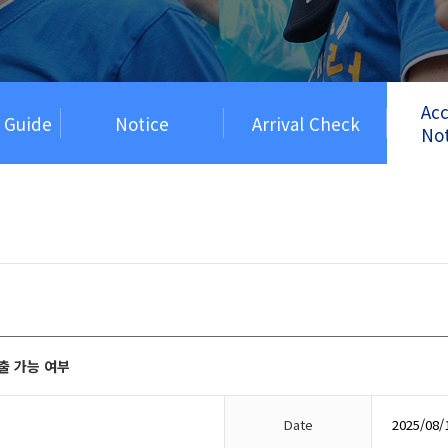
Ac
n Guide
Notice
Arrival Check
Not
출 가능 여부
Date
2025/08/