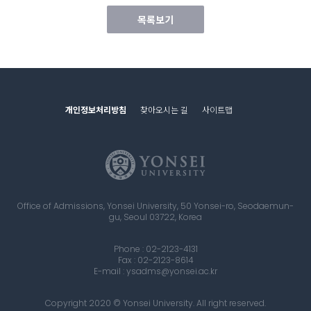
목록보기
개인정보처리방침
찾아오시는 길
사이트맵
Office of Admissions, Yonsei University, 50 Yonsei-ro, Seodaemun-
gu, Seoul 03722, Korea
Phone : 02-2123-4131
Fax : 02-2123-8614
E-mail : ysadms@yonsei.ac.kr
Copyright 2020 © Yonsei University. All right reserved.