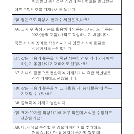
확인받고 원서접수 기간에 수험번호를 발급받은
이후 수험번호를 기재하셔도 됩니다
.
Q6.
영문으로 작성 시 글자수 제한은 있나요
?
A6.
글자 수 측정 기능을 활용하여 영문은
30 words,
국문은
50
자
(
공백 포함
)
내외로 작성하시기 바랍니다
.
국문 서식에 영어로 작성하시거나 영문 서식에 한글로
작성하셔도 무방합니다
.
Q7.
같은 내용의 활동을 매 학년 지속한 경우 각각 기재해야
하는지 통합하여 기재하여도 괜찮나요
?
A7.
하나의 활동으로 통합하여 기재하거나 혹은 학년별로
각각 기재해도 괜찮습니다
.
Q8.
같은 내용의 활동을
‘
비교과활동
’
과
‘
봉사활동
’
에 중복
기재할 수 있나요
?
A8.
중복하여 기재 가능합니다
.
Q9.
표가
50
자를 작성하기에 매우 작은데 서식을 수정해도
괜찮은가요
?
A9.
네
,
서식을 수정할 수 있으며 페이지를 추가해도
괜찮습니다
.
단
,
페이지가 추가될 경우 매