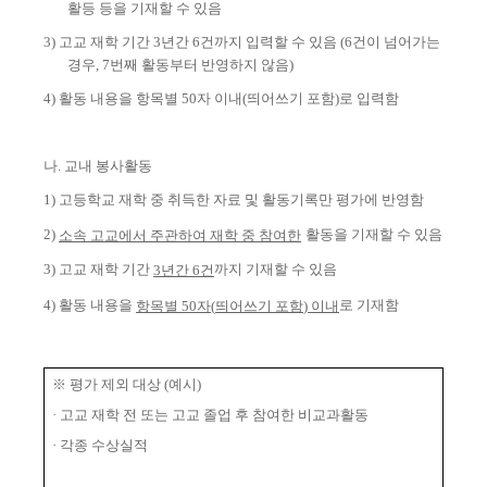
활등 등을 기재할 수 있음
3)
고교 재학 기간
3
년간
6
건까지 입력할 수 있음
(6
건이 넘어가는
경우
, 7
번째 활동부터 반영하지 않음
)
4)
활동 내용을 항목별
50
자 이내
(
띄어쓰기 포함
)
로 입력함
나
.
교내 봉사활동
1)
고등학교 재학 중 취득한 자료 및 활동기록만 평가에 반영함
2)
활동을 기재할 수 있음
소속 고교에서 주관하여 재학 중 참여한
3)
고교 재학 기간
까지 기재할 수 있음
3
년간
6
건
4)
활동 내용을
로 기재함
항목별
50
자
(
띄어쓰기 포함
)
이내
※
평가 제외 대상
(
예시
)
·
고교 재학 전 또는 고교 졸업 후 참여한 비교과활동
·
각종 수상실적