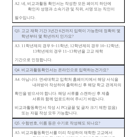
A2.
네
,
비교과활동 확인서는 작성한 모든 페이지 하단에
확인자 성명과 소속기관 및 직위
,
서명 또는 직인이
필수입니다
.
Q3.
고교 재학 기간
3
년간
6
건까지 입력이 가능한데 정확히 몇
학년부터 몇 학년까지 인가요
?
A3. 11
학년제의 경우
9~11
학년
; 12
학년제의 경우
10~12
학년
;
13
학년제의 경우
11~13
학년을 고교 재학
기간으로 인정합니다
.
Q4.
비교과활동확인서는 온라인으로 입력하는건가요
?
A4.
아
닙니다
.
연세대학교 입학처 홈페이지에서 해당 서식을
내려받아 작성하여 출력하신 후 해당 학교 관계자의
확인을 받으셔야 합니다
.
해당 서류를 스캔하신 후 제출
서류와 함께 업로드하여 주시기 바랍니다
.
비교과활동확인서 작성 시
PC(
글꼴 및 글자 크기 제한 없음
)
또는 자필 작성 모두 가능합니다
.
Q5.
수험번호
,
이름 등은 수기로 작성해도 되나요
?
A5.
비교과활동확인서를 미리 작성하여 재학한 고교에서