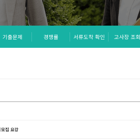
기출문제
경쟁률
서류도착 확인
고사장 조
시모집 요강