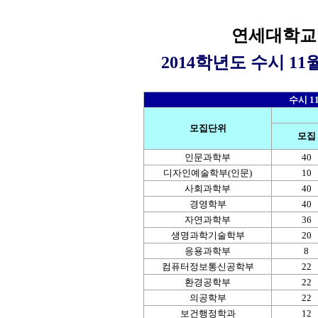
연세대학교
2014학년도 수시 1
수시 1
모집단위
모집
인문과학부
40
디자인예술학부(인문)
10
사회과학부
40
경영학부
40
자연과학부
36
생명과학기술학부
20
응용과학부
8
컴퓨터정보통신공학부
22
환경공학부
22
의공학부
22
보건행정학과
12