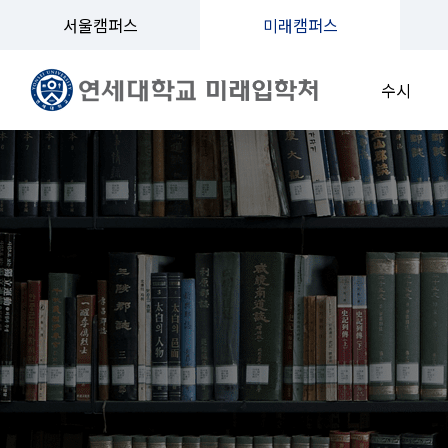
서울캠퍼스
미래캠퍼스
수시