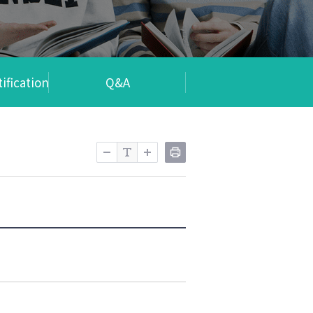
ification
Q&A