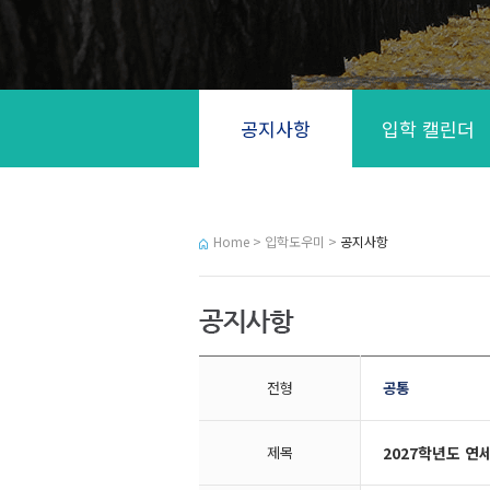
공지사항
입학 캘린더
Home > 입학도우미 >
공지사항
전형
공통
제목
2027학년도 연