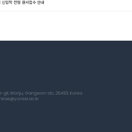
월 신입학 전형 원서접수 안내
dae-gil, Wonju, Gangwon-do, 26493, Korea
smirae@yonsei.ac.kr